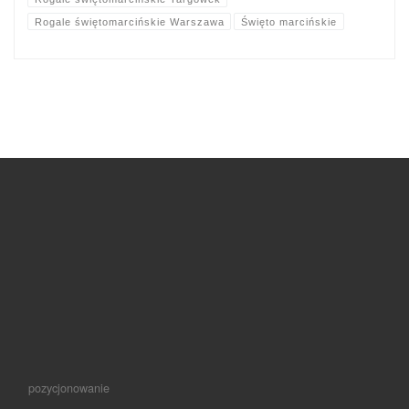
Rogale świętomarcińskie Warszawa
Święto marcińskie
pozycjonowanie